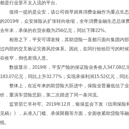
都是行业里不太入流的平台。
值得一提的是众安，该公司很早就将消费金融作为重点生态
的2019年，众安保险从扩张转向收缩，全年消费金融生态总保费3
去年末，承保的在贷余额为256亿元，同比下降22%。
相形之下，平安可谓老辣，其助贷险一直都只面向集团内部
过内部的交叉验证完善风控体系。因此，在同行纷纷巨亏的时候
在收窄，倒也差强人意。
数据显示，2019年，平安产险的保证险业务收入347.08亿
183.07亿元，同比上升32.77%；实现承保利润15.52亿元，同比
整体上，在近年来的助贷险大跃进中，保险业普遍低估了业
价，重演车贷险悲剧，第二次踏进了同一条河流。
监管层亡羊补牢。2019年12月，银保监会下发《信用保
见稿）》，从准入门槛、承保限额等方面，全面收紧助贷险等融
线。