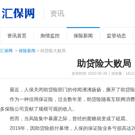
资讯
资讯首页
舆情监控
保险新闻
监管动态
汇保网
>
保险新闻
> 助贷险大败局
助贷险大败局
发布时间: 2020-05-26
|
浏览量：
1612
最近，人保关闭助贷险部门的传闻沸沸扬扬，撕开了助贷险
作为一种信用保证险，过去数年里，助贷险随着互联网消费
多保险公司贡献了规模可观的收入。
然而，当风险集中暴露之际，曾经的蜜糖就变成了砒霜。
2019年，因助贷险赔付暴增，人保的保证险业务亏损高达2