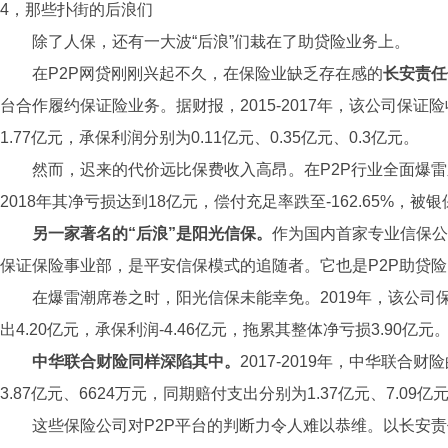
4，那些扑街的后浪们
除了人保，还有一大波“后浪”们栽在了助贷险业务上。
在P2P网贷刚刚兴起不久，在保险业缺乏存在感的
长安责任
台合作履约保证险业务。据财报，2015-2017年，该公司保证险收
1.77亿元，承保利润分别为0.11亿元、0.35亿元、0.3亿元。
然而，迟来的代价远比保费收入高昂。在P2P行业全面爆
2018年其净亏损达到18亿元，偿付充足率跌至-162.65%，
另一家著名的“后浪”是阳光信保。
作为国内首家专业信保公
保证保险事业部，是平安信保模式的追随者。它也是P2P助贷
在爆雷潮席卷之时，阳光信保未能幸免。2019年，该公司保
出4.20亿元，承保利润-4.46亿元，拖累其整体净亏损3.90亿元
中华联合财险同样深陷其中。
2017-2019年，中华联合财
3.87亿元、6624万元，同期赔付支出分别为1.37亿元、7.09亿元
这些保险公司对P2P平台的判断力令人难以恭维。以长安责