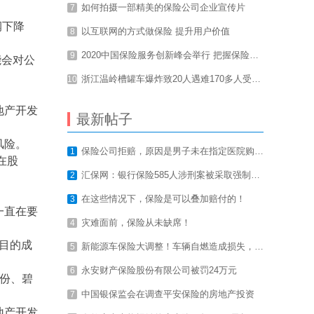
如何拍摄一部精美的保险公司企业宣传片
7
润下降
以互联网的方式做保险 提升用户价值
8
2020中国保险服务创新峰会举行 把握保险变革新趋势
9
能会对公
浙江温岭槽罐车爆炸致20人遇难170多人受伤，意外总是让我们猝不及防
10
地产开发
最新帖子
风险。
保险公司拒赔，原因是男子未在指定医院购买抗癌药品
1
在股
汇保网：银行保险585人涉刑案被采取强制措施
2
在这些情况下，保险是可以叠加赔付的！
3
一直在要
灾难面前，保险从未缺席！
4
目的成
新能源车保险大调整！车辆自燃造成损失，还能翻倍赔偿？
5
永安财产保险股份有限公司被罚24万元
6
股份、碧
中国银保监会在调查平安保险的房地产投资
7
地产开发