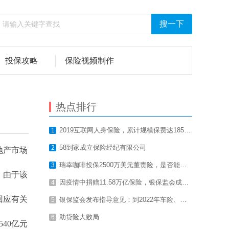
投保攻略
保险视频制作
热点排行
2019互联网人身保险，累计规模保费达1857.7亿元
1
58到家成立保险经纪有限公司
2
地产市场
瑞幸咖啡投保2500万美元董责险，是否能赔付？
3
。由于该
因疫情中捐赠11.58万亿保险，银保监会成被告
4
回应有关
银保监会发布指导意见：到2022年车险、农险、意健险等财险业务线上化率要达80%以上
5
助贷险大败局
6
40亿元