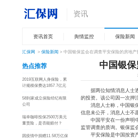
资讯
资讯首页
舆情监控
保险新闻
汇保网
>
保险新闻
> 中国银保监会在调查平安保险的房地产
中国银保
热点推荐
2019互联网人身保险，累
计规模保费达1857.7亿元
据两位知情消息人士
的投资。该公司因一次押
58到家成立保险经纪有限
公司
消息人士称，中国银
信息未公开，消息人士不
瑞幸咖啡投保2500万美元
中国平安在一份声明
董责险，是否能赔付？
监管调查的质询。银保监
平安保险是中国按资
因疫情中捐赠11.58万亿保