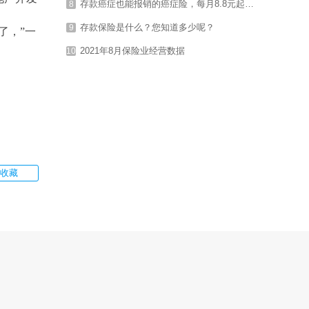
存款癌症也能报销的癌症险，每月8.8元起，最高保200万，不限社保
8
存款保险是什么？您知道多少呢？
9
了，”一
2021年8月保险业经营数据
10
收藏