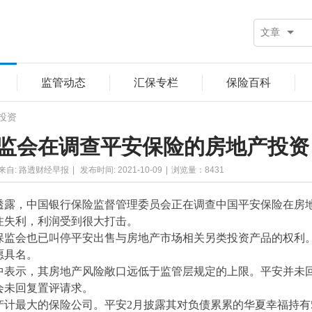
文章
监管动态
汇保专栏
保险百科
投资
监会在调查平安保险的房地产投资
来自: 路透财经早报
|
发布时间: 2021-10-09
|
浏览量：
8431
透露，中国银行保险监督管理委员会正在调查中国平安保险在房
注失利，利润受到很大打击。
保监会也已叫停平安出售与房地产市场相关另类投资产品的权利
愿具名。
中表示，其房地产风险敞口远低于监管层规定的上限。平安并未
会未回复置评请求。
产计最大的保险公司。平安
2月披露其对负债累累的华夏幸福持有5