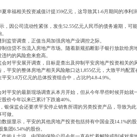
对华夏幸福相关投资减值计提359亿元，这导致其1-6月期间的净利
表示，因公司流动性紧张，发生52.55亿元人民币的债务逾期，可
响。
遭到监管调查，正值当局加强房地产业调控之际。
抑制信贷不当流入房地产市场。随着新规掐断影子银行放款给房
发违约的风险愈来愈高。
监会对平安展开调查，目标是查出及抑制平安房地产投资相关的
告，平安的整体房地产相关风险敞口达
1,855亿元，大致平均配置
安3.8万亿元的总体投资组合中，占比约4.8-4.9%。
会对平安的最新现场调查从本月开始，但从今年早些时候开始就
安股价今年以来已累计下跌逾
40%。
时，银保监会还要求平安停止销售所谓的另类投资产品，导致为此
事可做。
的数据显示，平安的其他房地产投资包括持有中国金茂
14.1%的
集团6.54%的股份。
工作的人士说，中国的保险公司今年一直在忙着解除或削减对房