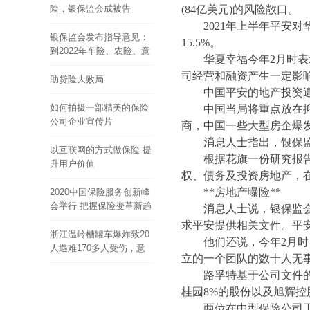
险，银保监会成被告
(84亿美元)的风险敞口。
2021年上半年平安
银保监会发布指导意见：
15.5%。
到2022年车险、农险、意
华夏幸福今年
2月时
健险等财险业务线上化率
司经营和融资产生一定影
要达80%以上
助贷险大败局
中国平安的地产投资
如何拍摄一部精美的保险
中国当局将重点放在
公司企业宣传片
商，中国一些大型房企爆
消息人士指出，银保
以互联网的方式做保险 提
根据花旗一份研究报
升用户价值
权、债务及投资房地产，在平
**房地产曝险**
2020中国保险服务创新峰
会举行 把握保险变革新趋
消息人士说，银保监
势
求平安提供相关文件。平
浙江温岭槽罐车爆炸致20
他们还说，今年
2月
人遇难170多人受伤，意
立的一个团队的数十人无
外总是让我们猝不及防
路孚特基于公司文件
桂园8%的股份以及旭辉控股
两位在中型保险公司