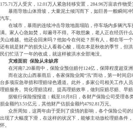
175.71万人受灾，12.01万人紧急转移安置，284.96万亩农作
暴雨导致山体滑坡，大量泥土倾泻而下，如巨兽一般瞬间冲
汽车。
在城市，暴雨的连续冲击导致地面塌陷，停车场内多辆汽车
满。家人心急如焚，却遍寻不得。不敢想象，老人正在经历什么
关山难越。他还会回来吗？他如今在何处？所有人，都在等一个
还有就是财产的损失让人看着心酸，现在本是秋收的季节，但洪
民们忙活了一年的收成，就这样被洪水全部淹没。
灾难面前
保险从未缺席
在河南
7.20暴雨中，保险业预估赔付124亿，保障程度超亚
而在这次山西暴雨后，各家保险业闻
“汛”而动，第一时间
台多项应急举措和理赔绿色通道。此外，多家公司相关工作人员
理赔服务。简化理赔流程、提高理赔效率，做到应赔尽赔、早赔
据银行保险报报道：截至
10月8日，各财产保险公司受理各类
损金额约3.51亿元，其他财产估损金额约4792.81万元。
众所周知，这两年由于受到了疫情的影响，各个保险公司的
出现了大幅度下滑，在这样的状况下，能够主动放松理赔条件，
怀。