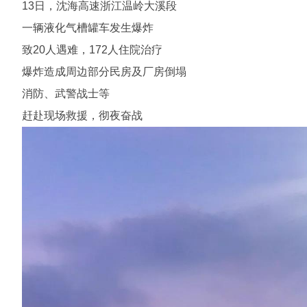
13日，沈海高速浙江温岭大溪段
一辆液化气槽罐车发生爆炸
致20人遇难，172人住院治疗
爆炸造成周边部分民房及厂房倒塌
消防、武警战士等
赶赴现场救援，彻夜奋战